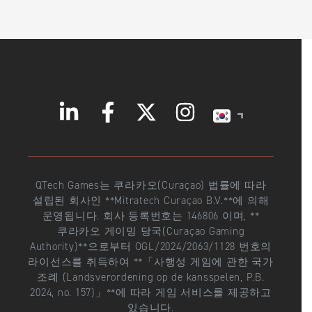
QTech Games는 쿠라카오(Curaçao) 법률에 따라
설립된 회사인 **Mitratech Curaçao B.V.**에 의해
운영됩니다. 회사 등록번호는 146806 이며, **
쿠라카오 게이밍 당국(Curaçao Gaming
Authority)**으로부터 OGL/2024/2063/1128 번호의
라이선스를 취득하여 **「사행성 게임에 관한 국가
조례 (Landsverordening op de kansspelen, P.B.
2024, no. 157)」**에 따라 게임 서비스를 제공하고
있습니다.