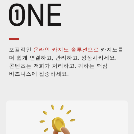
English
中文 (中国)
Русский
Español
Brazil
한국어
포괄적인
온라인 카지노 솔루션으로
카지노를
Français
ไทย
日本語
더 쉽게 연결하고, 관리하고, 성장시키세요.
콘텐츠는 저희가 처리하고, 귀하는 핵심
비즈니스에 집중하세요.
Tiếng Việt
이 웹사이트는 쿠키를 사용하여 사용자가
웹사이트에서 최상의 경험을 할 수 있도록
지원합니다.