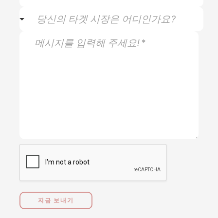
*
l
a
y
*
t
o
s
u
y
M
r
o
e
t
u
s
a
r
s
r
b
a
g
u
g
e
s
e
t
i
*
m
n
a
e
r
s
k
s
e
?
t
?
지금 보내기