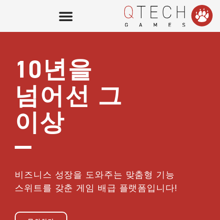
게임 로비
10년을
QTech Games
운영자용
넘어선 그
QTech Games
이상
공급업체용
소개
비즈니스 성장을 도와주는 맞춤형 기능
스위트를 갖춘 게임 배급 플랫폼입니다!