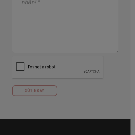
h
s
a
i
s
r
ệ
a
g
p
g
e
c
e
t
ủ
*
m
a
a
b
r
ạ
k
n
e
l
t
à
?
g
ì
?
GỬI NGAY