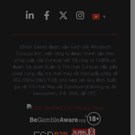
QTech Games được vận hành bởi Mitratech
Curaçao B.V., một công ty được thành lập theo
pháp luật của Curaçao với Số công ty 146806 và
được Cơ quan Quản lý Trò chơi Curaçao cấp giấy
phép cung cấp trò chơi may rủi theo giấy phép số
OGL/2024/2063/1128, phù hợp với Quy định Quốc
gia về Trò chơi May rủi (Landsverordening op de
kansspelen, P.B. 2024, số 157).