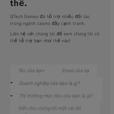
thế.
QTech Games đã hỗ trợ nhiều đối tác
trong ngành casino đầy cạnh tranh.
Liên hệ với chúng tôi để xem chúng tôi có
thể hỗ trợ bạn như thế nào!
N
E
a
m
m
a
D
e
i
Doanh nghiệp của bạn là gì?
o
*
l
a
Y
*
n
o
h
u
n
M
r
g
e
t