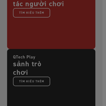
tác người chơi
TÌM HIỂU THÊM
QTech Play
sảnh trò
chơi
TÌM HIỂU THÊM