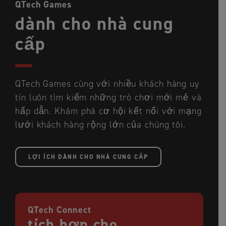
QTech Games
dành cho nhà cung
cấp
QTech Games cùng với nhiều khách hàng uy
tín luôn tìm kiếm những trò chơi mới mẻ và
hấp dẫn. Khám phá cơ hội kết nối với mạng
lưới khách hàng rộng lớn của chúng tôi.
LỢI ÍCH DÀNH CHO NHÀ CUNG CẤP
QTech Connect
tích hợp cho