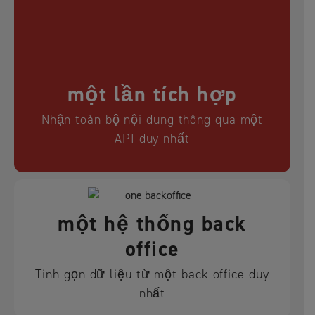
một lần tích hợp
Nhận toàn bộ nội dung thông qua một
API duy nhất
một hệ thống back
office
Tinh gọn dữ liệu từ một back office duy
nhất