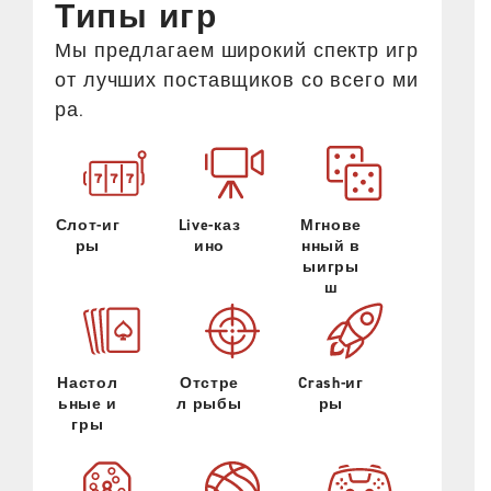
Типы игр
Мы предлагаем широкий спектр игр
от лучших поставщиков со всего ми
ра.
Слот-иг
Live-каз
Мгнове
ры
ино
нный в
ыигры
ш
Настол
Отстре
Crash-иг
ьные и
л рыбы
ры
гры