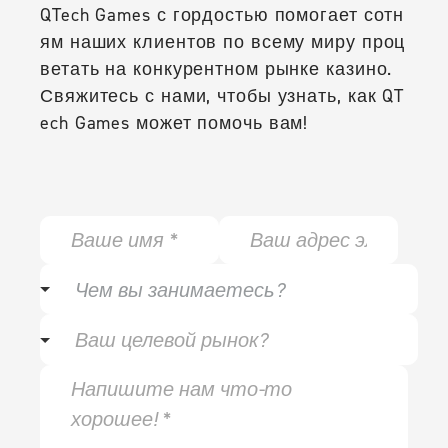
QTech Games с гордостью помогает сотн
ям наших клиентов по всему миру проц
ветать на конкурентном рынке казино.
Свяжитесь с нами, чтобы узнать, как QT
ech Games может помочь вам!
N
E
a
m
m
a
w
e
i
Чем вы занимаетесь?
h
*
l
a
y
*
t
o
s
u
y
M
r
o
e
t
u
s
a
r
s
r