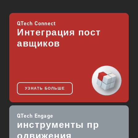
QTech Connect
Интеграция пост
авщиков
УЗНАТЬ БОЛЬШЕ
QTech Engage
инструменты пр
одвижения