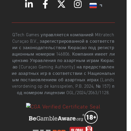
QTech Games управляется компанией Mitratech
Curaçao B.V., зарегистрированной в соответств
ии с законодательством Кюрасао под регистр
ационным номером 146806. Компания имеет ли
цензию Управления по азартным играм Кюрас
ао (Curaçao Gaming Authority) на предоставлен
ие азартных игр в соответствии с Национальн
ым постановлением об азартных играх (Lands
verordening op de kansspelen, P.B. 2024, № 157) п
од номером лицензии OGL/2024/2063/1128.