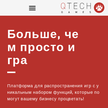
ИГРОВОЕ ЛОББИ
Больше, че
QTech Games
м просто и
Для операторов
QTech Games
гра
Для поставщиков
О компании
Платформа для распространения игр с у
никальным набором функций, которые по
могут вашему бизнесу процветать!