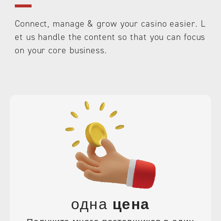
English
中文 (中国)
Русский
Connect, manage & grow your casino easier. L
et us handle the content so that you can focus
on your core business.
Español
Brazil
한국어
Français
ไทย
日本語
Tiếng Việt
Этот веб-сайт использует файлы cooki
e, чтобы обеспечить вам лучший опыт
на вашем сайте.
одна
цена