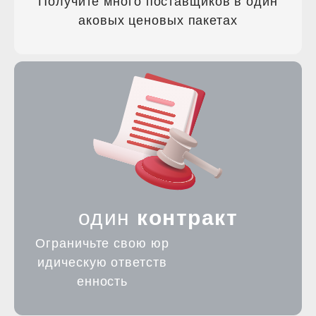
Получите много поставщиков в один
ПРИНЯТЬ И ПРОДОЛЖИТЬ
аковых ценовых пакетах
ОТКЛОНИТЬ ВСЕ
один
контракт
Ограничьте свою юр
идическую ответств
енность