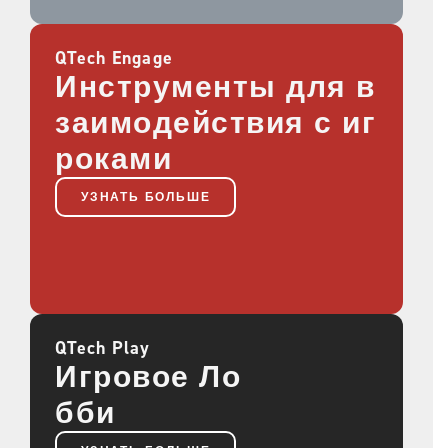
QTech Engage
Инструменты для в
заимодействия с иг
роками
УЗНАТЬ БОЛЬШЕ
QTech Play
Игровое Ло
бби